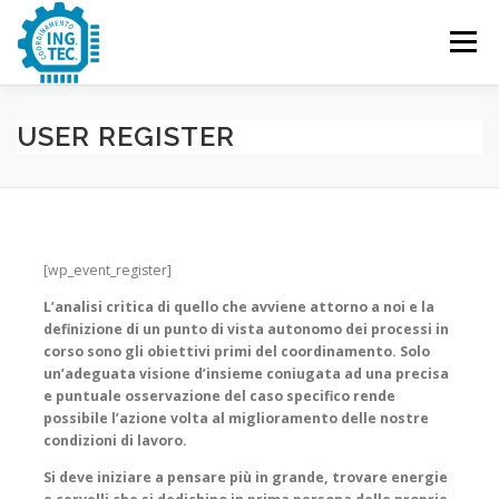
Passa
al
Menu
contenuto
CHI SIAMO
PUBBLICAZIONI
EVENTI
USER REGISTER
CONTATTACI
[wp_event_register]
L’analisi critica di quello che avviene attorno a noi e la
definizione di un punto di vista autonomo dei processi in
corso sono gli obiettivi primi del coordinamento. Solo
un’adeguata visione d’insieme coniugata ad una precisa
e puntuale osservazione del caso specifico rende
possibile l’azione volta al miglioramento delle nostre
condizioni di lavoro.
Si deve iniziare a pensare più in grande, trovare energie