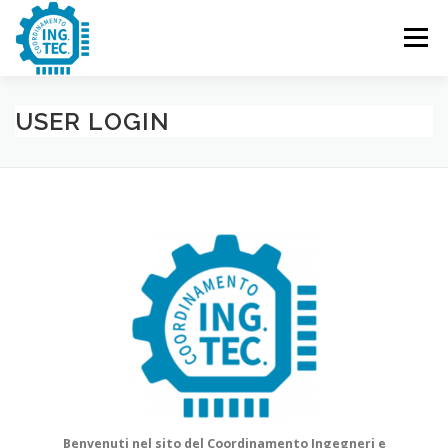
Passa
al
Menu
contenuto
CHI SIAMO
PUBBLICAZIONI
EVENTI
USER LOGIN
CONTATTACI
Benvenuti nel sito del Coordinamento Ingegneri e