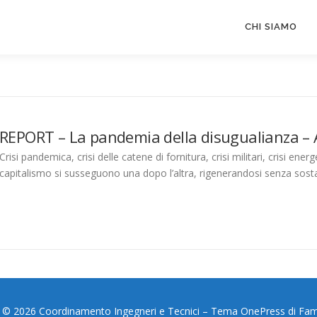
CHI SIAMO
REPORT – La pandemia della disugualianza – 
Crisi pandemica, crisi delle catene di fornitura, crisi militari, crisi energ
capitalismo si susseguono una dopo l’altra, rigenerandosi senza sost
 © 2026 Coordinamento Ingegneri e Tecnici
–
Tema
OnePress
di Fa