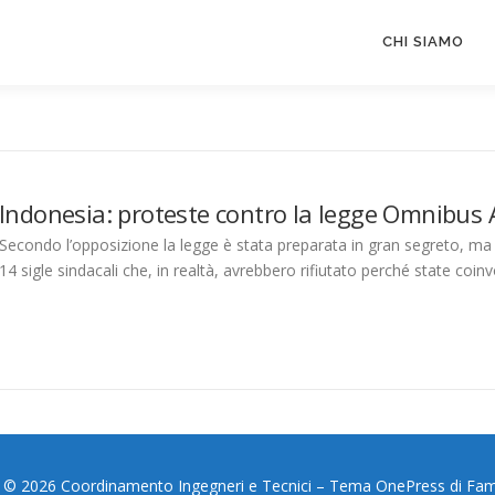
CHI SIAMO
Indonesia: proteste contro la legge Omnibus 
Secondo l’opposizione la legge è stata preparata in gran segreto, ma 
14 sigle sindacali che, in realtà, avrebbero rifiutato perché state coinvo
 © 2026 Coordinamento Ingegneri e Tecnici
–
Tema
OnePress
di Fa