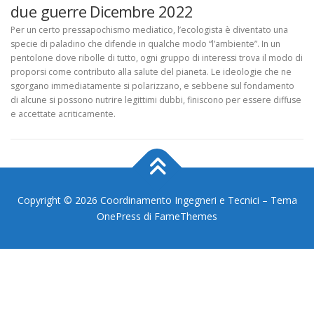
due guerre Dicembre 2022
Per un certo pressapochismo mediatico, l’ecologista è diventato una
specie di paladino che difende in qualche modo “l’ambiente”. In un
pentolone dove ribolle di tutto, ogni gruppo di interessi trova il modo di
proporsi come contributo alla salute del pianeta. Le ideologie che ne
sgorgano immediatamente si polarizzano, e sebbene sul fondamento
di alcune si possono nutrire legittimi dubbi, finiscono per essere diffuse
e accettate acriticamente.
Copyright © 2026 Coordinamento Ingegneri e Tecnici
–
Tema
OnePress
di FameThemes