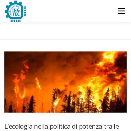
Passa
al
Menu
contenuto
CHI SIAMO
PUBBLICAZIONI
EVENTI
CONTATTACI
L’ecologia nella politica di potenza tra le