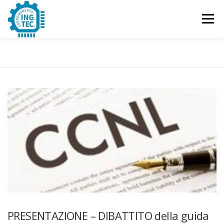
Passa
al
Menu
contenuto
CHI SIAMO
PUBBLICAZIONI
EVENTI
CONTATTACI
PRESENTAZIONE – DIBATTITO della guida