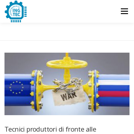
Passa
al
Menu
contenuto
CHI SIAMO
PUBBLICAZIONI
EVENTI
CONTATTACI
Tecnici produttori di fronte alle