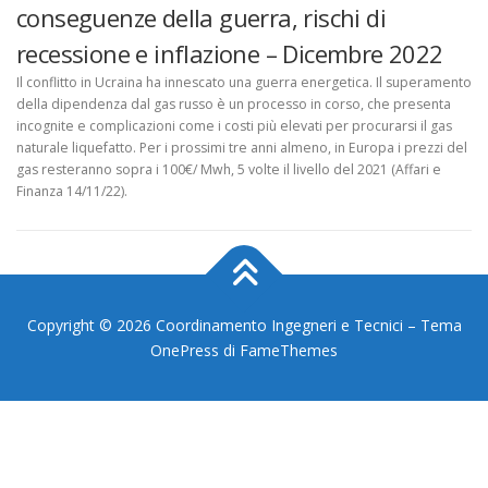
conseguenze della guerra, rischi di
recessione e inflazione – Dicembre 2022
Il conflitto in Ucraina ha innescato una guerra energetica. Il superamento
della dipendenza dal gas russo è un processo in corso, che presenta
incognite e complicazioni come i costi più elevati per procurarsi il gas
naturale liquefatto. Per i prossimi tre anni almeno, in Europa i prezzi del
gas resteranno sopra i 100€/ Mwh, 5 volte il livello del 2021 (Affari e
Finanza 14/11/22).
Copyright © 2026 Coordinamento Ingegneri e Tecnici
–
Tema
OnePress
di FameThemes