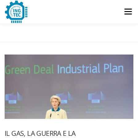
Passa
al
Menu
contenuto
CHI SIAMO
PUBBLICAZIONI
EVENTI
CONTATTACI
IL GAS, LA GUERRA E LA