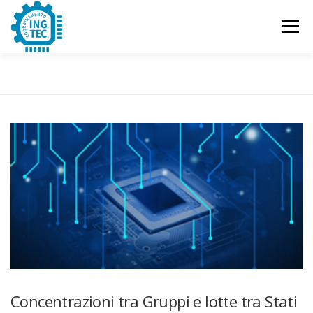
Passa
al
Menu
contenuto
CHI SIAMO
PUBBLICAZIONI
EVENTI
CONTATTACI
Concentrazioni tra Gruppi e lotte tra Stati