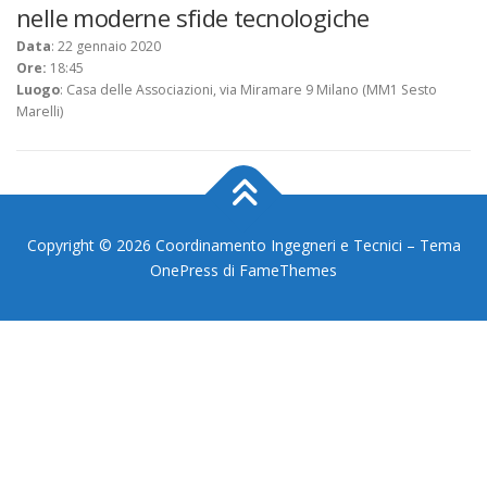
nelle moderne sfide tecnologiche
Data
: 22 gennaio 2020
Ore:
18:45
Luogo
: Casa delle Associazioni, via Miramare 9 Milano (MM1 Sesto
Marelli)
Copyright © 2026 Coordinamento Ingegneri e Tecnici
–
Tema
OnePress
di FameThemes