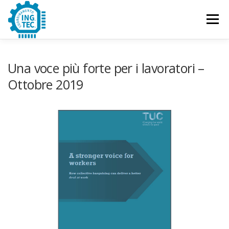
Passa
al
Menu
contenuto
CHI SIAMO
PUBBLICAZIONI
EVENTI
Una voce più forte per i lavoratori –
Ottobre 2019
CONTATTACI