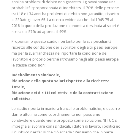
anni ha problemi di debito non garantito. I giovani hanno una
probabilità sproporzionata di indebitarsi, il 70% delle persone
tra i 18 e i 34 anni ha problemi di debito non garantito, rispetto
al 33%degli over 65. La ricerca evidenzia che dal 1945-75 al
2018 la quota della produzione economica destinata ai salari è
scesa dal 57% ad appena il 49%.
Proponiamo questo studio non tanto per la sua peculiarità
rispetto alle condizione dei lavoratori degli altri paesi europei,
ma per la sua franchezza nel riportare la condizione dei
lavoratori e proprio perché ritroviamo negli altri paesi europei
le stesse condizioni:
Indebolimento sindacale,
Riduzione della quota salari rispetto alla ricchezza
totale,
Riduzione dei diritti collettivi e della contrattazione
collettiva.
Lo studio riporta in maniera franca le problematiche, e occorre
darne atto, ma come coordinamento non possiamo
condividere quanto viene proposto come soluzione: “Il TUC si
impegna a lavorare con i sindacati, i datori di lavoro, i politici ed
il pubblico per far sì che ciò accada.” Pensiamo che in parte