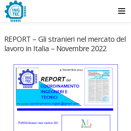
Passa
al
Menu
contenuto
CHI SIAMO
PUBBLICAZIONI
EVENTI
REPORT – Gli stranieri nel mercato del
lavoro in Italia – Novembre 2022
CONTATTACI