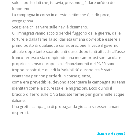
solo a pochi dati che,
tuttavia, possono già dare un’dea del
fenomeno.
La campagna in corso in queste settimane è, a dir poco,
vergognosa.
Scegliere chi salvare sulle navi è disumano.
Gli immigrati vanno accolti perché fuggono dalle guerre, dalle
torture e dalla fame, la solidarietà umana
dovrebbe essere al
primo posto di qualunque considerazione.
Invece il governo
attuale dopo tante sparate anti-euro, dopo tanti attacchi all’asse
franco-tedesco sta
compiendo una metamorfosi spettacolare
proprio in senso europeista. I finanziamenti del PNRR sono
troppo cospicui, e quindi la “solubilità” europeista è stata
istantanea per non perderli. In conseguenza,
come era prevedibile, devono accentuare la campagna sui temi
identitari come la sicurezza e le
migrazioni. Ecco quindi il
braccio di ferro sulle ONG lasciate ferme per giorni nelle acque
italiane.
Una gretta campagna di propaganda giocata su esseri umani
disperati.
Scarica il report