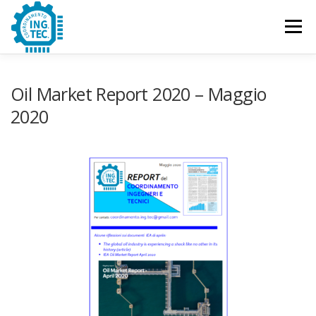
Passa
al
Menu
contenuto
CHI SIAMO
PUBBLICAZIONI
EVENTI
Oil Market Report 2020 – Maggio
2020
CONTATTACI