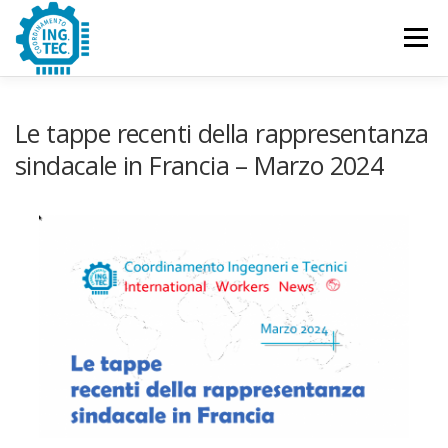
Passa
al
Menu
contenuto
CHI SIAMO
PUBBLICAZIONI
EVENTI
Le tappe recenti della rappresentanza
sindacale in Francia – Marzo 2024
CONTATTACI