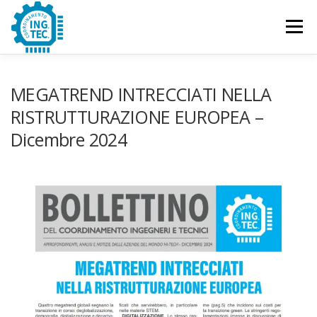
Passa
al
Menu
contenuto
CHI SIAMO
PUBBLICAZIONI
EVENTI
MEGATREND INTRECCIATI NELLA
RISTRUTTURAZIONE EUROPEA –
Dicembre 2024
CONTATTACI