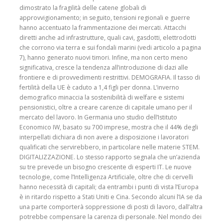
dimostrato la fragilità delle catene globali di
approvvigionamento; in seguito, tensioni regionali e guerre
hanno accentuato la frammentazione dei mercati. Attacchi
diretti anche ad infrastrutture, quali cavi, gasdotti, elettrodotti
che corrono via terra e sui fondali marini (vedi articolo a pagina
7), hanno generato nuovi timori. Infine, ma non certo meno
significativa, cresce la tendenza all’introduzione di dazi alle
frontiere e di provvedimenti restrittivi. DEMOGRAFIA. Il tasso di
fertilità della UE è caduto a 1,4 figli per donna. L’inverno
demografico minaccia la sostenibilità di welfare e sistemi
pensionistici, oltre a creare carenze di capitale umano per il
mercato del lavoro. In Germania uno studio dell’Istituto
Economico IW, basato su 700 imprese, mostra che il 44% degli
interpellati dichiara di non avere a disposizione i lavoratori
qualificati che servirebbero, in particolare nelle materie STEM.
DIGITALIZZAZIONE. Lo stesso rapporto segnala che un’azienda
su tre prevede un bisogno crescente di esperti IT. Le nuove
tecnologie, come l’Intelligenza Artificiale, oltre che di cervelli
hanno necessità di capitali; da entrambi i punti di vista l’Europa
è in ritardo rispetto a Stati Uniti e Cina. Secondo alcuni l’IA se da
una parte comporterà soppressione di posti di lavoro, dall’altra
potrebbe compensare la carenza di personale. Nel mondo dei