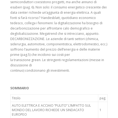
semiconduttori coesistono progetti, ma anche annunci di
esuberi (pag. 6). Non solo: il consumo energetico crescente dei
data center richiede un’aggiunta di energia elettrica. A quali
fonti si farà ricorso? Handesblatt, quotidiano economico
tedesco, collega i fenomeni: la digitalizzazione ha bisogno di
decarbonizzazione per affrontare calo demografico e
deglobalizzazione. Megatrend che si intrecciano, appunto.
DECARBONIZZAZIONE. Le aziende di tanti settori (chimica,
siderurgia, automotive, componentistica, elettrodomestici, ecc.)
soffrono l’aumento del prezzo dell’energia e delle materie
prime (pag.5) che incidono sui costi per
la transizione green. Le stringenti regolamentazioni (messe in
discussione di
continuo) condizionano gli investimenti.
SOMMARIO
Titolo
pag.
AUTO ELETTRICA E ACCIAIO “PULITO” L’IMPATTO SUL
MONDO DEL LAVORO RICHIEDE UN SINDACATO
1
EUROPEO