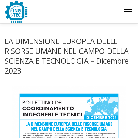
Passa
al
Menu
contenuto
CHI SIAMO
PUBBLICAZIONI
EVENTI
LA DIMENSIONE EUROPEA DELLE
RISORSE UMANE NEL CAMPO DELLA
SCIENZA E TECNOLOGIA – Dicembre
CONTATTACI
2023