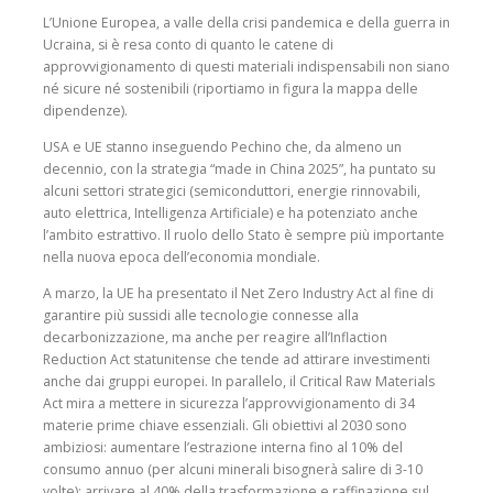
L’Unione Europea, a valle della crisi pandemica e della guerra in
Ucraina, si è resa conto di quanto le catene di
approvvigionamento di questi materiali indispensabili non siano
né sicure né sostenibili (riportiamo in figura la mappa delle
dipendenze).
USA e UE stanno inseguendo Pechino che, da almeno un
decennio, con la strategia “made in China 2025”, ha puntato su
alcuni settori strategici (semiconduttori, energie rinnovabili,
auto elettrica, Intelligenza Artificiale) e ha potenziato anche
l’ambito estrattivo. Il ruolo dello Stato è sempre più importante
nella nuova epoca dell’economia mondiale.
A marzo, la UE ha presentato il Net Zero Industry Act al fine di
garantire più sussidi alle tecnologie connesse alla
decarbonizzazione, ma anche per reagire all’Inflaction
Reduction Act statunitense che tende ad attirare investimenti
anche dai gruppi europei. In parallelo, il Critical Raw Materials
Act mira a mettere in sicurezza l’approvvigionamento di 34
materie prime chiave essenziali. Gli obiettivi al 2030 sono
ambiziosi: aumentare l’estrazione interna fino al 10% del
consumo annuo (per alcuni minerali bisognerà salire di 3-10
volte); arrivare al 40% della trasformazione e raffinazione sul