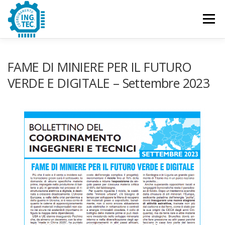
Passa
al
Menu
contenuto
CHI SIAMO
PUBBLICAZIONI
EVENTI
FAME DI MINIERE PER IL FUTURO
VERDE E DIGITALE – Settembre 2023
CONTATTACI