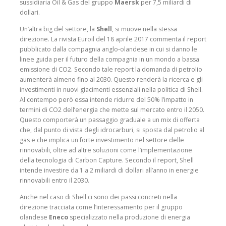
sussidiaria Oil & Gas del gruppo
Maersk
per 7,5 miliardi di
dollari.
Un’altra big del settore, la
Shell
, si muove nella stessa
direzione. La rivista Euroil del 18 aprile 2017 commenta il report
pubblicato dalla compagnia anglo-olandese in cui si danno le
linee guida per il futuro della compagnia in un mondo a bassa
emissione di CO2. Secondo tale report la domanda di petrolio
aumenterà almeno fino al 2030. Questo renderà la ricerca e gli
investimenti in nuovi giacimenti essenziali nella politica di Shell.
Al contempo però essa intende ridurre del 50% l’impatto in
termini di CO2 dell’energia che mette sul mercato entro il 2050.
Questo comporterà un passaggio graduale a un mix di offerta
che, dal punto di vista degli idrocarburi, si sposta dal petrolio al
gas e che implica un forte investimento nel settore delle
rinnovabili, oltre ad altre soluzioni come l’implementazione
della tecnologia di Carbon Capture. Secondo il report, Shell
intende investire da 1 a 2 miliardi di dollari all’anno in energie
rinnovabili entro il 2030.
Anche nel caso di Shell ci sono dei passi concreti nella
direzione tracciata come l’interessamento per il gruppo
olandese
Eneco
specializzato nella produzione di energia