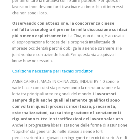
per affrontare la trattativa con le altre potenze. Per questo i
lavoratori non devono farsi trascinare a rimorchio di interessi
che non sono i loro.
Osservando con attenzione, la concorrenza cinese
nell’alta tecnologia è presente nella discussione sui dazi
più o meno esplicitamente.
La Cina, non da ora, è accusata
di appropriazione forzosa della proprietà intellettuale di
imprese occidentali perché obbliga le aziende straniere alle
joint-venture con aziende locali. Per questa via acquisiva il
know-how necessario.
Coalizione necessaria per i tecnici produttori
AMERICA FIRST, MADE IN CHINA 2025, INDUSTRY 4.0 sono le
varie facce con cui si sta presentando la ristrutturazione e la
lotta tra principali aree regionali del mondo.
I lavoratori
sempre di più anche quelli altamente qualificati sono
coinvolti in questi processi: incertezza, precarietà,
esternalizzazioni, cassa integrazione e licenziamenti
riguardano tutte le stratificazioni del lavoro salariato.
Anche la progressiva liberalizzazione delle forme di assunzione
“atipiche” sta generando nelle stesse aziende forti
penalizzazioni tra i giovani con ingegneri e tecnici di serie A e di