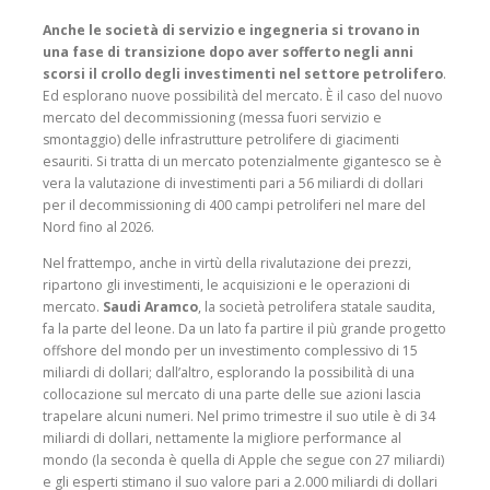
Anche le società di servizio e ingegneria si trovano in
una fase di transizione dopo aver sofferto negli anni
scorsi il crollo degli investimenti nel settore petrolifero
.
Ed esplorano nuove possibilità del mercato. È il caso del nuovo
mercato del decommissioning (messa fuori servizio e
smontaggio) delle infrastrutture petrolifere di giacimenti
esauriti. Si tratta di un mercato potenzialmente gigantesco se è
vera la valutazione di investimenti pari a 56 miliardi di dollari
per il decommissioning di 400 campi petroliferi nel mare del
Nord fino al 2026.
Nel frattempo, anche in virtù della rivalutazione dei prezzi,
ripartono gli investimenti, le acquisizioni e le operazioni di
mercato.
Saudi Aramco
, la società petrolifera statale saudita,
fa la parte del leone. Da un lato fa partire il più grande progetto
offshore del mondo per un investimento complessivo di 15
miliardi di dollari; dall’altro, esplorando la possibilità di una
collocazione sul mercato di una parte delle sue azioni lascia
trapelare alcuni numeri. Nel primo trimestre il suo utile è di 34
miliardi di dollari, nettamente la migliore performance al
mondo (la seconda è quella di Apple che segue con 27 miliardi)
e gli esperti stimano il suo valore pari a 2.000 miliardi di dollari