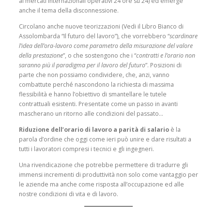
ai mercati internazionali operativi 24 ore su 24) ed emerge
anche il tema della disconnessione.
Circolano anche nuove teorizzazioni (Vedi il Libro Bianco di
Assolombarda “Il futuro del lavoro”), che vorrebbero “
scardinare
l’idea dell’ora-lavoro come parametro della misurazione del valore
della prestazione
”, o che sostengono che i “
contratti e l’orario non
saranno più il paradigma per il lavoro del futuro
”. Posizioni di
parte che non possiamo condividere, che, anzi, vanno
combattute perché nascondono la richiesta di massima
flessibilità e hanno l’obiettivo di smantellare le tutele
contrattuali esistenti. Presentate come un passo in avanti
mascherano un ritorno alle condizioni del passato…
Riduzione dell’orario di lavoro a parità di salario
è la
parola d’ordine che oggi come ieri può unire e dare risultati a
tutti i lavoratori compresi i tecnici e gli ingegneri.
Una rivendicazione che potrebbe permettere di tradurre gli
immensi incrementi di produttività non solo come vantaggio per
le aziende ma anche come risposta all’occupazione ed alle
nostre condizioni di vita e di lavoro.