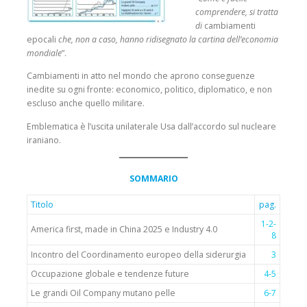
comprendere, si tratta
di
cambiamenti
epocali
che, non a caso, hanno ridisegnato la cartina dell’economia
mondiale
”.
Cambiamenti in atto nel mondo che aprono conseguenze
inedite su ogni fronte: economico, politico, diplomatico, e non
escluso anche quello militare.
Emblematica è l’uscita unilaterale Usa dall’accordo sul nucleare
iraniano.
SOMMARIO
Titolo
pag.
1-2-
America first, made in China 2025 e Industry 4.0
8
Incontro del Coordinamento europeo della siderurgia
3
Occupazione globale e tendenze future
4-5
Le grandi Oil Company mutano pelle
6-7