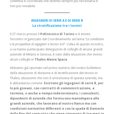
collettiva e coordinata che diventa sempre più necessaria e
non più rinviabile.
INGEGNERI DI SERIE A E DI SERIE B
La stratificazione tra i tecnici
Il 27 marzo presso il
Politecnico di Torino
si è tenuto
l’incontro organizzato dal Coordinamento sul tema “
Le condizioni
e le prospettive di ingegneri e tecnici 4.0
”. L’idea di questo incontro,
a cui hanno partecipato delegazioni di colleghi di alcune grandi
aziende di Milano e Genova, è nato dalla situazione che vivono
alcuni colleghi in
Thales Alenia Space
.
Abbiamo già riportato nel primo numero del nostro bollettino
della situazione di divisione e di stratificazione dei tecnici in
Thales, situazione che non è un’esclusiva di questa azienda, ma
è abbastanza comune.
Esistono gli ingegneri di serie B, per
lo più giovani, con contratti di somministrazione, a
termine, o anche a tempo indeterminato, i consulenti,
dipendenti di aziende che forniscono manodopera alle
grandi aziende, che lavorano al nostro fianco ma con
condizioni normative differenti e con la spada di Damocle
della fine del contratto che viene rinnovato di tre mesi in