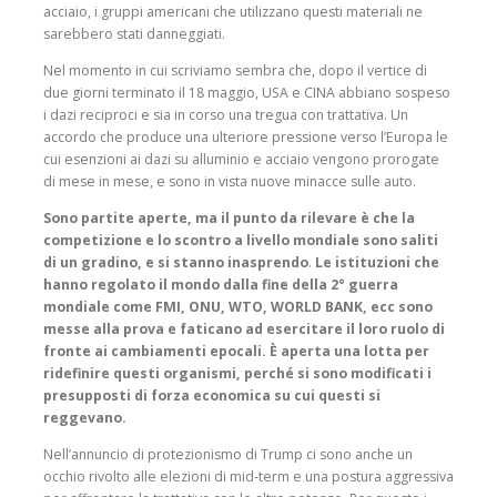
acciaio, i gruppi americani che utilizzano questi materiali ne
sarebbero stati danneggiati.
Nel momento in cui scriviamo sembra che, dopo il vertice di
due giorni terminato il 18 maggio, USA e CINA abbiano sospeso
i dazi reciproci e sia in corso una tregua con trattativa. Un
accordo che produce una ulteriore pressione verso l’Europa le
cui esenzioni ai dazi su alluminio e acciaio vengono prorogate
di mese in mese, e sono in vista nuove minacce sulle auto.
Sono partite aperte, ma il punto da rilevare è che la
competizione e lo scontro a livello mondiale sono saliti
di un gradino, e si stanno inasprendo
.
Le istituzioni che
hanno regolato il mondo dalla fine della 2° guerra
mondiale come FMI, ONU, WTO, WORLD BANK, ecc sono
messe alla prova e faticano ad esercitare il loro ruolo di
fronte ai cambiamenti epocali. È aperta una lotta per
ridefinire questi organismi, perché si sono modificati i
presupposti di forza economica su cui questi si
reggevano.
Nell’annuncio di protezionismo di Trump ci sono anche un
occhio rivolto alle elezioni di mid-term e una postura aggressiva