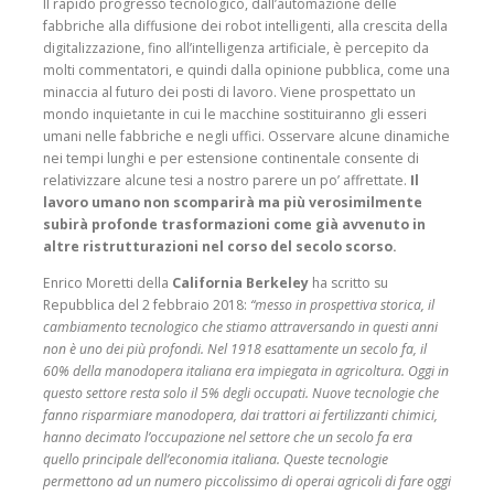
Il rapido progresso tecnologico, dall’automazione delle
fabbriche alla diffusione dei robot intelligenti, alla crescita della
digitalizzazione, fino all’intelligenza artificiale, è percepito da
molti commentatori, e quindi dalla opinione pubblica, come una
minaccia al futuro dei posti di lavoro. Viene prospettato un
mondo inquietante in cui le macchine sostituiranno gli esseri
umani nelle fabbriche e negli uffici. Osservare alcune dinamiche
nei tempi lunghi e per estensione continentale consente di
relativizzare alcune tesi a nostro parere un po’ affrettate.
Il
lavoro umano non scomparirà ma più verosimilmente
subirà profonde trasformazioni come già avvenuto in
altre ristrutturazioni nel corso del secolo scorso.
Enrico Moretti della
California Berkeley
ha scritto su
Repubblica del 2 febbraio 2018:
“messo in prospettiva storica, il
cambiamento tecnologico che stiamo attraversando in questi anni
non è uno dei più profondi. Nel 1918 esattamente un secolo fa, il
60% della manodopera italiana era impiegata in agricoltura. Oggi in
questo settore resta solo il 5% degli occupati. Nuove tecnologie che
fanno risparmiare manodopera, dai trattori ai fertilizzanti chimici,
hanno decimato l’occupazione nel settore che un secolo fa era
quello principale dell’economia italiana. Queste tecnologie
permettono ad un numero piccolissimo di operai agricoli di fare oggi