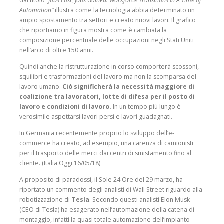
dal titolo “
Jobs Lost, Jobs Gained: Workforce Transitions In A Time of
Automation”
illustra come la tecnologia abbia determinato un
ampio spostamento tra settori e creato nuovi lavori. Il grafico
che riportiamo in figura mostra come è cambiata la
composizione percentuale delle occupazioni negli Stati Uniti
nell’arco di oltre 150 anni.
Quindi anche la ristrutturazione in corso comporterà scossoni,
squilibri e trasformazioni del lavoro ma non la scomparsa del
lavoro umano.
Ciò significherà la necessità maggiore di
coalizione tra lavoratori, lotte di difesa per il posto di
lavoro e condizioni di lavoro.
In un tempo più lungo è
verosimile aspettarsi lavori persi e lavori guadagnati.
In Germania recentemente proprio lo sviluppo dell’e-
commerce ha creato, ad esempio, una carenza di camionisti
per il trasporto delle merci dai centri di smistamento fino al
cliente. (Italia Oggi 16/05/18)
A proposito di paradossi, il Sole 24 Ore del 29 marzo, ha
riportato un commento degli analisti di Wall Street riguardo alla
robotizzazione di
Tesla
. Secondo questi analisti Elon Musk
(CEO di Tesla) ha esagerato nell’automazione della catena di
montaggio, infatti la quasi totale automazione dell’impianto