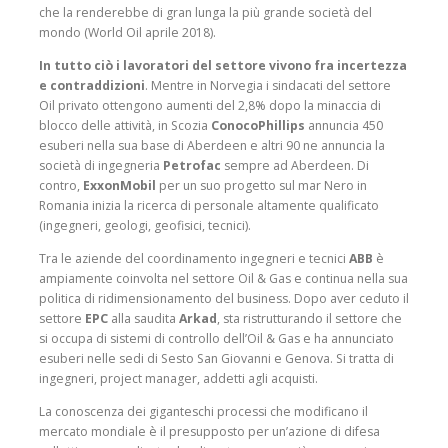
che la renderebbe di gran lunga la più grande società del
mondo (World Oil aprile 2018).
In tutto ciò i lavoratori del settore vivono fra incertezza
e contraddizioni
. Mentre in Norvegia i sindacati del settore
Oil privato ottengono aumenti del 2,8% dopo la minaccia di
blocco delle attività, in Scozia
ConocoPhillips
annuncia 450
esuberi nella sua base di Aberdeen e altri 90 ne annuncia la
società di ingegneria
Petrofac
sempre ad Aberdeen. Di
contro,
ExxonMobil
per un suo progetto sul mar Nero in
Romania inizia la ricerca di personale altamente qualificato
(ingegneri, geologi, geofisici, tecnici).
Tra le aziende del coordinamento ingegneri e tecnici
ABB
è
ampiamente coinvolta nel settore Oil & Gas e continua nella sua
politica di ridimensionamento del business. Dopo aver ceduto il
settore
EPC
alla saudita
Arkad
, sta ristrutturando il settore che
si occupa di sistemi di controllo dell’Oil & Gas e ha annunciato
esuberi nelle sedi di Sesto San Giovanni e Genova. Si tratta di
ingegneri, project manager, addetti agli acquisti.
La conoscenza dei giganteschi processi che modificano il
mercato mondiale è il presupposto per un’azione di difesa