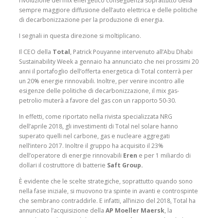
rivoluzione del mix energetico conseguenza soprattutto della
sempre maggiore diffusione dell’auto elettrica e delle politiche
di decarbonizzazione per la produzione di energia.
I segnali in questa direzione si moltiplicano.
Il CEO della
Total
, Patrick Pouyanne intervenuto all’Abu Dhabi
Sustainability Week a gennaio ha annunciato che nei prossimi 20
anni il portafoglio dell’offerta energetica di Total conterrà per
un 20% energie rinnovabili. Inoltre, per venire incontro alle
esigenze delle politiche di decarbonizzazione, il mix gas-
petrolio muterà a favore del gas con un rapporto 50-30.
In effetti, come riportato nella rivista specializzata NRG
dell’aprile 2018, gli investimenti di Total nel solare hanno
superato quelli nel carbone, gas e nucleare aggregati
nell’intero 2017. Inoltre il gruppo ha acquisito il 23%
dell’operatore di energie rinnovabili
Eren
e per 1 miliardo di
dollari il costruttore di batterie
Saft Group.
È evidente che le scelte strategiche, soprattutto quando sono
nella fase iniziale, si muovono tra spinte in avanti e controspinte
che sembrano contraddirle. E infatti, all’inizio del 2018, Total ha
annunciato l’acquisizione della
AP Moeller Maersk
, la