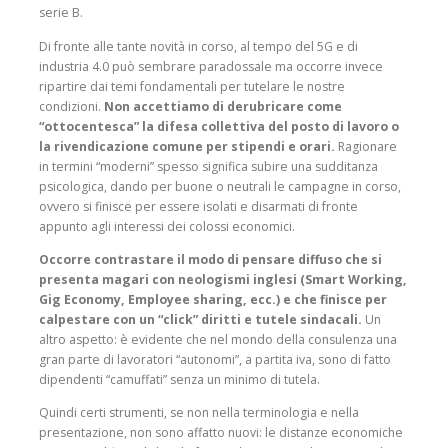
serie B.
Di fronte alle tante novità in corso, al tempo del 5G e di
industria 4.0 può sembrare paradossale ma occorre invece
ripartire dai temi fondamentali per tutelare le nostre
condizioni.
Non accettiamo di derubricare come
“ottocentesca” la difesa collettiva del posto di lavoro o
la rivendicazione comune per stipendi e orari.
Ragionare
in termini “moderni” spesso significa subire una sudditanza
psicologica, dando per buone o neutrali le campagne in corso,
ovvero si finisce per essere isolati e disarmati di fronte
appunto agli interessi dei colossi economici.
Occorre contrastare il modo di pensare diffuso che si
presenta magari con neologismi inglesi (Smart Working,
Gig Economy, Employee sharing, ecc.) e che finisce per
calpestare con un “click” diritti e tutele sindacali.
Un
altro aspetto: è evidente che nel mondo della consulenza una
gran parte di lavoratori “autonomi”, a partita iva, sono di fatto
dipendenti “camuffati” senza un minimo di tutela.
Quindi certi strumenti, se non nella terminologia e nella
presentazione, non sono affatto nuovi: le distanze economiche