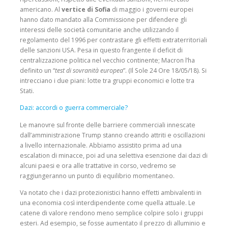
americano. Al
vertice di Sofia
di maggio i governi europei
hanno dato mandato alla Commissione per difendere gli
interessi delle società comunitarie anche utilizzando il
regolamento del 1996 per contrastare gli effetti extraterritoriali
delle sanzioni USA. Pesa in questo frangente il deficit di
centralizzazione politica nel vecchio continente; Macron l’ha
definito un “
test di sovranità europea
”. (Il Sole 24 Ore 18/05/18). Si
intrecciano i due piani: lotte tra gruppi economici e lotte tra
Stati.
Dazi: accordi o guerra commerciale?
Le manovre sul fronte delle barriere commerciali innescate
dall’amministrazione Trump stanno creando attriti e oscillazioni
a livello internazionale. Abbiamo assistito prima ad una
escalation di minacce, poi ad una selettiva esenzione dai dazi di
alcuni paesi e ora alle trattative in corso, vedremo se
raggiungeranno un punto di equilibrio momentaneo.
Va notato che i dazi protezionistici hanno effetti ambivalenti in
una economia così interdipendente come quella attuale. Le
catene di valore rendono meno semplice colpire solo i gruppi
esteri. Ad esempio, se fosse aumentato il prezzo di alluminio e