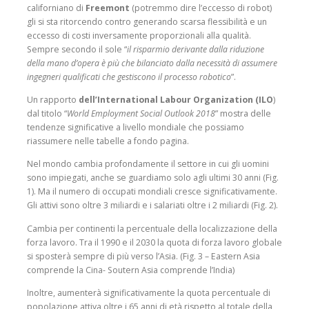
californiano di
Freemont
(potremmo dire l’eccesso di robot)
gli si sta ritorcendo contro generando scarsa flessibilità e un
eccesso di costi inversamente proporzionali alla qualità.
Sempre secondo il sole “
il risparmio derivante dalla riduzione
della mano d’opera è più che bilanciato dalla necessità di assumere
ingegneri qualificati che gestiscono il processo robotico
”.
Un rapporto
dell’International Labour Organization (ILO
)
dal titolo “
World Employment Social Outlook 2018
” mostra delle
tendenze significative a livello mondiale che possiamo
riassumere nelle tabelle a fondo pagina.
Nel mondo cambia profondamente il settore in cui gli uomini
sono impiegati, anche se guardiamo solo agli ultimi 30 anni (Fig.
1). Ma il numero di occupati mondiali cresce significativamente.
Gli attivi sono oltre 3 miliardi e i salariati oltre i 2 miliardi (Fig. 2).
Cambia per continenti la percentuale della localizzazione della
forza lavoro. Tra il 1990 e il 2030 la quota di forza lavoro globale
si sposterà sempre di più verso l’Asia. (Fig. 3 – Eastern Asia
comprende la Cina- Soutern Asia comprende l’India)
Inoltre, aumenterà significativamente la quota percentuale di
popolazione attiva oltre i 65 anni di età rispetto al totale della