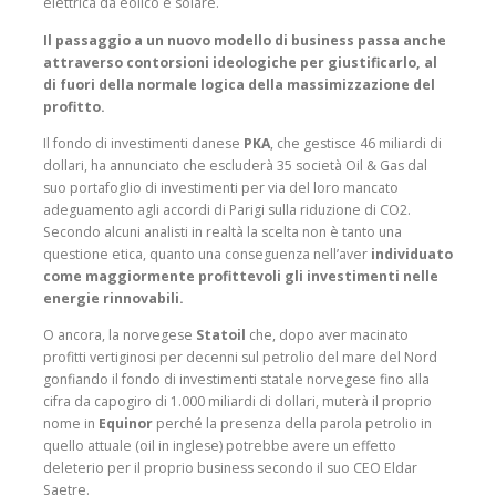
elettrica da eolico e solare.
Il passaggio a un nuovo modello di business passa anche
attraverso contorsioni ideologiche per giustificarlo, al
di fuori della normale logica della massimizzazione del
profitto.
Il fondo di investimenti danese
PKA
, che gestisce 46 miliardi di
dollari, ha annunciato che escluderà 35 società Oil & Gas dal
suo portafoglio di investimenti per via del loro mancato
adeguamento agli accordi di Parigi sulla riduzione di CO2.
Secondo alcuni analisti in realtà la scelta non è tanto una
questione etica, quanto una conseguenza nell’aver
individuato
come maggiormente profittevoli gli investimenti nelle
energie rinnovabili.
O ancora, la norvegese
Statoil
che, dopo aver macinato
profitti vertiginosi per decenni sul petrolio del mare del Nord
gonfiando il fondo di investimenti statale norvegese fino alla
cifra da capogiro di 1.000 miliardi di dollari, muterà il proprio
nome in
Equinor
perché la presenza della parola petrolio in
quello attuale (oil in inglese) potrebbe avere un effetto
deleterio per il proprio business secondo il suo CEO Eldar
Saetre.