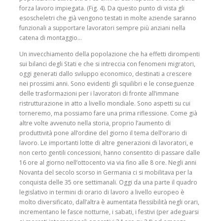
forza lavoro impiegata. (Fig. 4). Da questo punto di vista gli
esoscheletri che già vengono testati in molte aziende saranno
funzionali a supportare lavoratori sempre più anziani nella
catena di montaggio…
Un invecchiamento della popolazione che ha effetti dirompenti
sui bilanci degli Stati e che si intreccia con fenomeni migratori,
oggi generati dallo sviluppo economico, destinati a crescere
nei prossimi anni. Sono evidenti gli squilibri e le conseguenze
delle trasformazioni per i lavoratori di fronte all’immane
ristrutturazione in atto a livello mondiale. Sono aspetti su cui
torneremo, ma possiamo fare una prima riflessione. Come già
altre volte avvenuto nella storia, proprio l’aumento di
produttività pone all’ordine del giorno il tema dell’orario di
lavoro. Le importanti lotte di altre generazioni di lavoratori, e
non certo gentili concessioni, hanno consentito di passare dalle
16 ore al giorno nell’ottocento via via fino alle 8 ore. Negli anni
Novanta del secolo scorso in Germania ci si mobilitava per la
conquista delle 35 ore settimanali. Oggi da una parte il quadro
legislativo in termini di orario di lavoro a livello europeo è
molto diversificato, dall’altra è aumentata flessibilità negli orari,
incrementano le fasce notturne, i sabati, i festivi (per adeguarsi