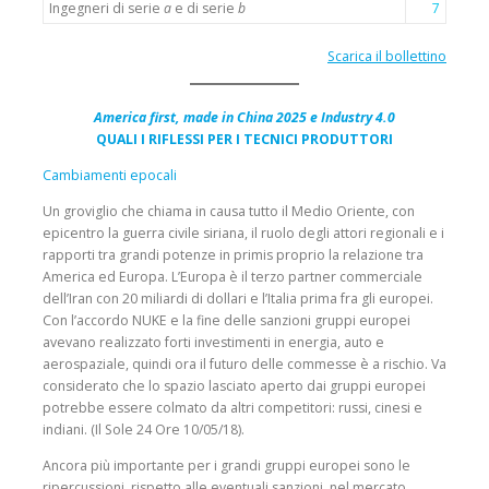
Ingegneri di serie
a
e di serie
b
7
Scarica il bollettino
America first, made in China 2025 e Industry 4.0
QUALI I RIFLESSI PER I TECNICI PRODUTTORI
Cambiamenti epocali
Un groviglio che chiama in causa tutto il Medio Oriente, con
epicentro la guerra civile siriana, il ruolo degli attori regionali e i
rapporti tra grandi potenze in primis proprio la relazione tra
America ed Europa. L’Europa è il terzo partner commerciale
dell’Iran con 20 miliardi di dollari e l’Italia prima fra gli europei.
Con l’accordo NUKE e la fine delle sanzioni gruppi europei
avevano realizzato forti investimenti in energia, auto e
aerospaziale, quindi ora il futuro delle commesse è a rischio. Va
considerato che lo spazio lasciato aperto dai gruppi europei
potrebbe essere colmato da altri competitori: russi, cinesi e
indiani. (Il Sole 24 Ore 10/05/18).
Ancora più importante per i grandi gruppi europei sono le
ripercussioni, rispetto alle eventuali sanzioni, nel mercato