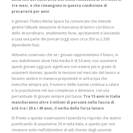
tre mesi, e che rimangono in questa condizione di
precarietà per anni.
A gennaio Thales Alenia Space ha comunicato che intende
gestire l’attuale situazione di mancanza di lavoro con blocco
dello straordinario, smaltimento ferie, spostamenti e lasciando
a casa una parte dei precari (oggi sono circa 350 su 2.200
dipendenti fissi).
Abbiamo osservato che se i giovani rappresentano il futuro, in
uno stabilimento dove l’età media è di 54 anni, non assumere
questi giovani oggi può significare non essere più in grado di
assumerli domani, quando le tensioni nel mercato del lavoro si
faranno sentire in maniera prepotente in un’Europa che
invecchia sempre più. Il numero delle nascite continua a calare
e la popolazione nel suo complesso a diminuire, con una
percentuale di giovani sempre più bassa.
Tra 15 anni in Italia
mancheranno oltre 5 milioni di persone nella fascia di
età tra i 20 e i 49 anni, il nerbo della forza lavoro.
Di fronte a queste osservazioni l’azienda ha risposto che stanno
pianificando di assumerne 30 in tutta Italia, e questo per non
rimanere sotto nell’obbiettivo di utili chiesto dagli azionisti.