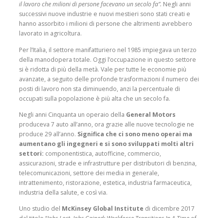
il lavoro che milioni di persone facevano un secolo fa”.
Negli anni
successivi nuove industrie e nuovi mestieri sono stati creati e
hanno assorbito i milioni di persone che altrimenti avrebbero
lavorato in agricoltura.
Per l’Italia, il settore manifatturiero nel 1985 impiegava un terzo
della manodopera totale. Oggi l’occupazione in questo settore
si è ridotta di più della metà. Vale per tutte le economie più
avanzate, a seguito delle profonde trasformazioni il numero dei
posti di lavoro non sta diminuendo, anzi la percentuale di
occupati sulla popolazione è più alta che un secolo fa.
Negli anni Cinquanta un operaio della
General Motors
produceva 7 auto all’anno, ora grazie alle nuove tecnologie ne
produce 29 all’anno.
Significa che ci sono meno operai ma
aumentano gli ingegneri e si sono sviluppati molti altri
settori:
componentistica, autofficine, commercio,
assicurazioni, strade e infrastrutture per distributori di benzina,
telecomunicazioni, settore dei media in generale,
intrattenimento, ristorazione, estetica, industria farmaceutica,
industria della salute, e così via.
Uno studio del
McKinsey Global Institute
di dicembre 2017