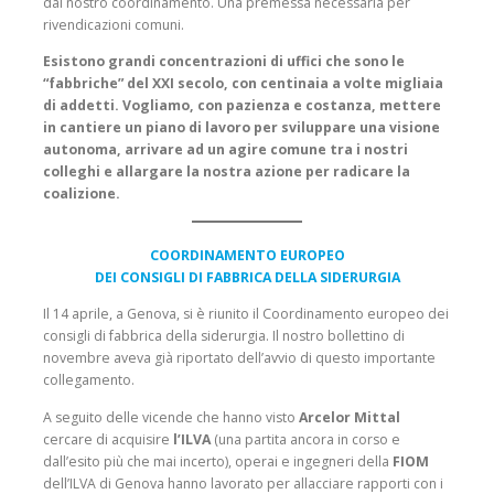
dal nostro coordinamento. Una premessa necessaria per
rivendicazioni comuni.
Esistono grandi concentrazioni di uffici che sono le
“fabbriche” del XXI secolo, con centinaia a volte migliaia
di addetti. Vogliamo, con pazienza e costanza, mettere
in cantiere un piano di lavoro per sviluppare una visione
autonoma, arrivare ad un agire comune tra i nostri
colleghi e allargare la nostra azione per radicare la
coalizione.
COORDINAMENTO EUROPEO
DEI CONSIGLI DI FABBRICA DELLA SIDERURGIA
Il 14 aprile, a Genova, si è riunito il Coordinamento europeo dei
consigli di fabbrica della siderurgia. Il nostro bollettino di
novembre aveva già riportato dell’avvio di questo importante
collegamento.
A seguito delle vicende che hanno visto
Arcelor Mittal
cercare di acquisire
l’ILVA
(una partita ancora in corso e
dall’esito più che mai incerto), operai e ingegneri della
FIOM
dell’ILVA di Genova hanno lavorato per allacciare rapporti con i