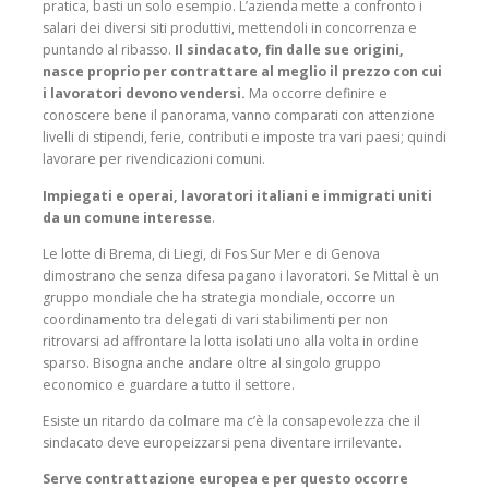
pratica, basti un solo esempio. L’azienda mette a confronto i
salari dei diversi siti produttivi, mettendoli in concorrenza e
puntando al ribasso.
Il sindacato, fin dalle sue origini,
nasce proprio per contrattare al meglio il prezzo con cui
i lavoratori devono vendersi.
Ma occorre definire e
conoscere bene il panorama, vanno comparati con attenzione
livelli di stipendi, ferie, contributi e imposte tra vari paesi; quindi
lavorare per rivendicazioni comuni.
Impiegati e operai, lavoratori italiani e immigrati uniti
da un comune interesse
.
Le lotte di Brema, di Liegi, di Fos Sur Mer e di Genova
dimostrano che senza difesa pagano i lavoratori. Se Mittal è un
gruppo mondiale che ha strategia mondiale, occorre un
coordinamento tra delegati di vari stabilimenti per non
ritrovarsi ad affrontare la lotta isolati uno alla volta in ordine
sparso. Bisogna anche andare oltre al singolo gruppo
economico e guardare a tutto il settore.
Esiste un ritardo da colmare ma c’è la consapevolezza che il
sindacato deve europeizzarsi pena diventare irrilevante.
Serve contrattazione europea e per questo occorre