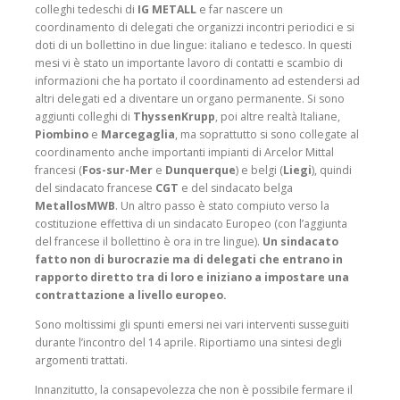
colleghi tedeschi di
IG METALL
e far nascere un
coordinamento di delegati che organizzi incontri periodici e si
doti di un bollettino in due lingue: italiano e tedesco. In questi
mesi vi è stato un importante lavoro di contatti e scambio di
informazioni che ha portato il coordinamento ad estendersi ad
altri delegati ed a diventare un organo permanente. Si sono
aggiunti colleghi di
ThyssenKrupp
, poi altre realtà Italiane,
Piombino
e
Marcegaglia
, ma soprattutto si sono collegate al
coordinamento anche importanti impianti di Arcelor Mittal
francesi (
Fos-sur-Mer
e
Dunquerque
) e belgi (
Liegi
), quindi
del sindacato francese
CGT
e del sindacato belga
MetallosMWB
. Un altro passo è stato compiuto verso la
costituzione effettiva di un sindacato Europeo (con l’aggiunta
del francese il bollettino è ora in tre lingue).
Un sindacato
fatto non di burocrazie ma di delegati che entrano in
rapporto diretto tra di loro e iniziano a impostare una
contrattazione a livello europeo.
Sono moltissimi gli spunti emersi nei vari interventi susseguiti
durante l’incontro del 14 aprile. Riportiamo una sintesi degli
argomenti trattati.
Innanzitutto, la consapevolezza che non è possibile fermare il