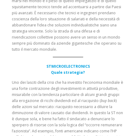
marsi nel mondo e il peso di quello impiegatizio e di quello
squisitamente tecnico tende ad accentuarsi a par­tire dai Paesi
più avanzati. È necessario che tecnici e inge­gneri prendano
coscienza della loro situazione di sala­riati e della necessità di
abbandonare l’idea che solu­zioni individualistiche siano una
strategia vincente. Solo la strada di una difesa e di
rivendicazioni collettive pos­sono avere un senso in un mondo
sempre più dominato da aziende gigantesche che operano su
tutto il mercato mondiale.
STMICROELECTRONICS
Quale strategia?
Uno dei lasciti della crisi che ha investito l’econo­mia mondiale è
una forte contrazione degli investimenti in attività pro­duttive,
misurabile con la tendenza particolare di alcuni grandi gruppi
alla erogazione di ricchi divi­dendi ed al riacquisto (
buy back
)
delle azioni sul mer­cato: riacquisto necessa­rio a diluire la
diminuzione di valore causato dai divi­dendi. In questo la ST non
è dunque sola, e bene ha fatto il sinda­cato a denunciare lo
sper­pero di risorse con la sola logica del “occorre remunerare
l’azionista”. Ad esempio, fonti ameri­cane indicano come l’HP