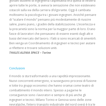
giovani studenti di ingegneria l’aspettativa era quella di vedersi
aprire tutte le porte, si aveva la sensa­zione che non esistevano
ostacoli sulla via della carriera sfolgorante. Oggi è cambiata
moltissimo la psicologia tra i giovani ingegneri. Anziché pen­sare
di “scalare il mondo” pensano più modestamente di riuscire
salire, piano piano, i gradini della stabilizzazione. L’incertezza e
la precarietà sono la norma per la maggior parte di loro. Erano
fasce di lavoratori che pensavano di essere esenti dagli alti e
bassi del mercato del lavoro. I fatti si sono incaricati di smentirli.
Ben venga un Coordinamento di ingegneri e tecnici per aiutare
a riflettere e trovare soluzioni uniti.
THALES ALENIA SPACE – Torino
Conclusioni
Il mondo si sta trasformando a una rapidità impressionante.
Nuovi concorrenti emergono, si susseguono processi di fusione
e lotte tra gruppi economici che hanno oramai come teatro di
combattimento il mondo intero. Spesso a pagarne le
conseguenze sono i lavoratori e sempre di più anche gli
ingegneri e tecnici. Milano Torino e Genova sono delle zone
nevralgiche, l’intero triangolo industriale del nord ovest è tra le