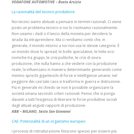
VODAFONE AUTOMOTIVE – Busto Arsizio
La razionalità del tecnico produttore
Noi tecnici siamo abituati a pensare in termini razionali. Ci viene
posto un problema tecnico e noi lo risolviamo razionalmente.
Non usiamo i dadi o il lancio della moneta per decidere la
strada da intraprendere. Ma ci ren­diamo conto che, in
generale, il mondo intorno a noi non usa le stesse categorie. È
un mondo dove lo spread, le bolle speculative, le lotte eco­
nomiche tra gruppi, le crisi politiche, le crisi di sovra
produzione, che nulla hanno a che vedere con la produzione
reale, la influenzano in maniera determinante generando come
minimo sprechi giganteschi di forze e intelligenze umane; nel
peggiore dei casi tale caos si trasforma in guerra e distruzione.
Più in generale mi chiedo se non è possibile organizzare la
società umana secondo criteri razionali. Penso che si ponga
davanti a tutti l’esigenza di liberare le forze produttive sociali
dagli attuali angusti rapporti di produzione.
ABB – MILANO, Sesto San Giovanni
CAE: Potenzialità di un organismo europeo
I processi di ristrutturazione finiscono spesso per essere più