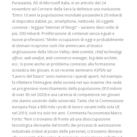
Purassanta, AD di Microsoft Italia, in un articolo del 24
novembre sul Corriere della Sera la definisce una rivoluzione.
“Entro 10 anni la popolazione mondiale possiederà 20 miliardi
di dispositivi (tablet, pc, smartphone, netbook). Gli oggetti
connessi – leggasi “internet of things” – saranno dieci volte di
più: 200 miliardi. Proliferazione di contenuti senza eguali e
nuove professioni.” Molte occupazioni di oggi e probabilmente
di domani ricoprono ruoli che ammiccano al lessico
anglosassone della Silicon Valley:
data scientist
,
chief technology
officer
,
web analyst
,
web commerce manager
, big
data architet
,
ecc. Si pone anche un problema connesso alla formazione
scolastica dei giovani. In un recente seminario ASPEN sul
“Lavoro del futuro” sono numerosi i quesiti aperti. Ad esempio
fa riflettere l’immagine della società nel suo insieme che vede
un progressivo invecchiamento della popolazione (910 milioni
di over 65 nel 2020) e una carenza di competenze nei giovani
che stanno uscendo dalle università. Tanto che la Commissione
europea fissa a 800 mila i posti di lavoro vacanti nella sola UE
nel 2019, cioè tra solo tre anni. Commenta l’economista Marco
Fortis: “Non ci troviamo di fronte ad una disoccupazione
tecnologica derivante dal trionfo dei processi di automazione
industriale (robot al posto delle persone), ci troviamo dinnanzi