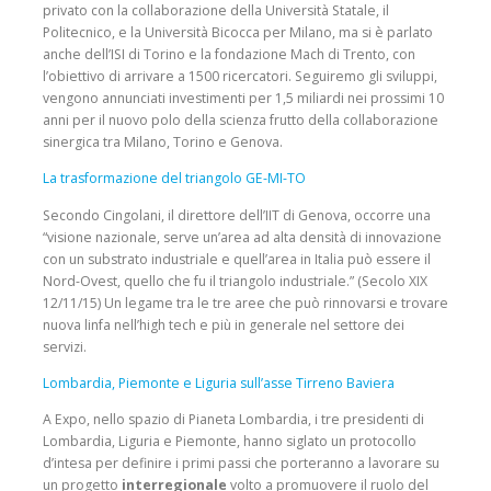
privato con la collaborazione della Università Statale, il
Politecnico, e la Università Bicocca per Milano, ma si è parlato
anche dell’ISI di Torino e la fondazione Mach di Trento, con
l’obiettivo di arrivare a 1500 ricercatori. Seguiremo gli sviluppi,
vengono annunciati investimenti per 1,5 miliardi nei prossimi 10
anni per il nuovo polo della scienza frutto della collaborazione
sinergica tra Milano, Torino e Genova.
La trasformazione del triangolo GE-MI-TO
Secondo Cingolani, il direttore dell’IIT di Genova, occorre una
“visione nazionale, serve un’area ad alta densità di innovazione
con un substrato industriale e quell’area in Italia può essere il
Nord-Ovest, quello che fu il triangolo industriale.” (Secolo XIX
12/11/15) Un legame tra le tre aree che può rinnovarsi e trovare
nuova linfa nell’high tech e più in generale nel settore dei
servizi.
Lombardia, Piemonte e Liguria sull’asse Tirreno Baviera
A Expo, nello spazio di Pianeta Lombardia, i tre presidenti di
Lombardia, Liguria e Piemonte, hanno siglato un protocollo
d’intesa per definire i primi passi che porteranno a lavorare su
un progetto
interregionale
volto a promuovere il ruolo del