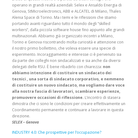
operano in grandi realtà aziendali: Selex e Ansaldo Energia di
Genova, StMicroelectronics, ABB e ALCATEL di Milano, Thales
Alenia Space di Torino. Ma i temi e le riflessioni che stiamo
portando avanti riguardano tutto il mondo degli “skilled
workers”, dalla piccola software house fino appunto alle grandi
multinazionali. Abbiamo già organizzato incontri a Milano,
Torino e Genova riscontrando molta curiosità e attenzione con
il nostro primo bollettino, che voleva essere una specie di
esperimento. Incoraggiamento e interesse ci è pervenuto sia
da parte dei colleghi non sindacalizzati e sia anche da diversi
delegati delle RSU. È bene ribadirlo con chiarezza:
non
abbiamo intenzione di costituire un sindacato dei
tecnici , una sorta di sindacato corporativo, e nemmeno
di costituire un nuovo sindacato, ma vogliamo dare voce
alla nostra fascia di lavoratori, scambiare esperienze,
promuovere occasioni di riflessione.
L’incontro di stasera
dimostra che ci sono le condizioni per creare effettivamente un
Coordinamento permanente e continuare a lavorare in questa
direzione.
SELEX – Genova
INDUSTRY 4.0: Che prospettive per l’occupazione?