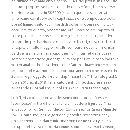
nell’ultimo decennio abbia speso il 54% dei profitti in riacquisto
di azioni pro­prie. Sempre secondo queste fonti, l’anno scorso
le aziende quotate in S&P500 (società quotate sul mercato
americano con il 75% della capitaliz­zazione complessivo della
Borsa) hanno usato 700 miliardi di dollari in opera­zioni di
buy
back
. In tutto questo, ovviamente, vi è il particolare impatto di
certe politiche nel nostro settore (elettronica e ICT), uno dei
settori che per funzionare ed innovare ha esigenza di esborsi
di capi­tale molto maggiori di altri comparti industriali. È ormai
da diversi anni che il mercato degli IoT (internet delle cose)
sem­bra promettere guadagni e lavoro per tutti, e sono molte le
voci di anali­sti che lo vedono come fattore chiave anche per lo
sviluppo delle aziende che ne produrranno i chip necessari: “in
20 anni, ogni oggetto avrà un chip ‘impiantato’” (The Tele­graph),
“tra il 2015 ed il 2019, il mercato degli IoT raddoppierà, rag­
giungendo i 124 miliardi di dollari” (Solid State technology).
Lo IoT, visto per il mer­cato dei semiconduttori, può essere
“scomposto” in tre differenti funzioni (vedere figura da “The
Impact of IoT on Semi­conductor Companies” di Rajesh Mani del
PwC):
Compute,
per la gestione (raccolta, storicizzazione,
preparazione) dei dati e informazioni;
Connecti­vity,
che si
occupa della vera e propria connes­sione da e verso i sensori;