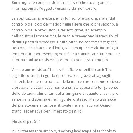
Sensing,
che comprende tutti i sensori che raccolgono le
informazioni dell’oggetto/funzione da monitorare.
Le applica­zioni previste per gli IoT sono le più dispa­rate: dal
con­trollo del ciclo del freddo nelle filiere che lo preve­dono, al
con­trollo delle produzioni e dei lotti dove, ad esempio
nell’industria farmaceutica, le regole pre­vedono la trac­ciabilità
di tutti i passi di processo. Il tutto otte­nuto con “smart tag” che
riescono sia a trac­ciare il lotto, sia a recu­perare alcune info (la
temperatura per esempio) ed infine a comunicare tutte queste
informazioni ad un sistema preposto per il tracciamento.
Vi sono anche “visioni” fantascientifiche otteni­bili con IoT: un
frigorifero smart in grado di conoscere, grazie ai tag sugli
alimenti, le date di sca­denza della merce che contiene, e riesce
a preparare automaticamente una lista spesa che tenga conto
delle abitudini ali­mentari della famiglia e di quanto ancora pre­
sente nella dispensa e nel frigorifero stesso. Mai più salsicce
del pleistocene anteriore ritrovate nella ghiacciaia! Quindi,
grandi aspettative per il mercato degli IoT.
Ma quali per ST?
In un interessante arti­colo, “Evolving landscape of technology