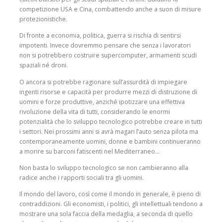
competizione USA e Cina, combattendo anche a suon di misure
protezionistiche.
Di fronte a economia, poli­tica, guerra si rischia di sentirsi
impotenti. Invece dovremmo pensare che senza i lavoratori
non si potrebbero costruire supercomputer, armamenti scudi
spaziali né droni.
O ancora si potrebbe ragio­nare sull’assurdità di impie­gare
ingenti risorse e capacità per produrre mezzi di distru­zione di
uomini e forze pro­duttive, anziché ipotizzare una effettiva
rivoluzione della vita di tutti, considerando le enormi
potenzialità che lo svi­luppo tecnologico potrebbe creare in tutti
i settori. Nei prossimi anni si avrà magari l’auto senza pilota ma
contem­poraneamente uomini, donne e bambini continueranno
a morire su barconi fatiscenti nel Mediterraneo…
Non basta lo sviluppo tec­nologico se non cambieranno alla
radice anche i rapporti sociali tra gli uomini.
Il mondo del lavoro, così come il mondo in generale, è pieno di
contraddizioni. Gli economisti, i politici, gli intel­lettuali tendono a
mostrare una sola faccia della meda­glia, a seconda di quello