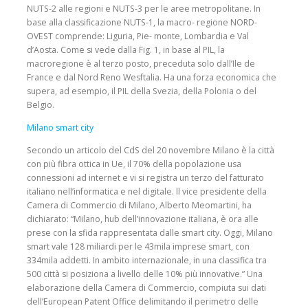
NUTS-2 alle regioni e NUTS-3 per le aree metropolitane. In
base alla classificazione NUTS-1, la macro- regione NORD-
OVEST comprende: Liguria, Pie- monte, Lombardia e Val
d’Aosta. Come si vede dalla Fig. 1, in base al PIL, la
macroregione è al terzo posto, preceduta solo dall’Ile de
France e dal Nord Reno Wesftalia. Ha una forza economica che
supera, ad esempio, il PIL della Svezia, della Polonia o del
Belgio.
Milano smart city
Secondo un articolo del CdS del 20 novembre Milano è la città
con più fibra ottica in Ue, il 70% della popolazione usa
connessioni ad internet e vi si registra un terzo del fatturato
italiano nell’informatica e nel digitale. ll vice presidente della
Camera di Commercio di Milano, Alberto Meomartini, ha
dichiarato: “Milano, hub dell’innovazione italiana, è ora alle
prese con la sfida rappresentata dalle smart city. Oggi, Milano
smart vale 128 miliardi per le 43mila imprese smart, con
334mila addetti. In ambito internazionale, in una classifica tra
500 città si posiziona a livello delle 10% più innovative.” Una
elaborazione della Camera di Commercio, compiuta sui dati
dell’European Patent Office delimitando il perimetro delle