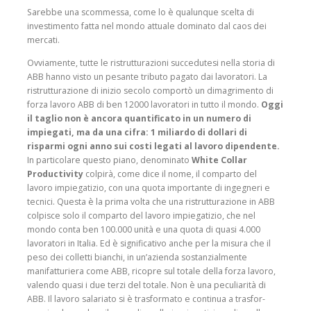
Sarebbe una scommessa, come lo è qualunque scelta di
investimento fatta nel mondo attuale dominato dal caos dei
mercati.
Ovviamente, tutte le ristrutturazioni succe­dutesi nella storia di
ABB hanno visto un pesante tri­buto pagato dai lavoratori. La
ristrutturazione di inizio secolo comportò un dimagri­mento di
forza lavoro ABB di ben 12000 lavoratori in tutto il mondo.
Oggi
il taglio non è ancora quantificato in un numero di
impiegati, ma da una cifra: 1 miliardo di dol­lari di
risparmi ogni anno sui costi legati al lavoro dipen­dente.
In particolare que­sto piano, denominato
White Collar
Productivity
colpirà, come dice il nome, il com­parto del
lavoro impiegatizio, con una quota importante di ingegneri e
tecnici. Que­sta è la prima volta che una ristrutturazione in ABB
col­pisce solo il comparto del lavoro impiegatizio, che nel
mondo conta ben 100.000 unità e una quota di quasi 4.000
lavoratori in Italia. Ed è significativo anche per la misura che il
peso dei colletti bianchi, in un’azienda sostan­zialmente
manifatturiera come ABB, ricopre sul totale della forza lavoro,
valendo quasi i due terzi del totale. Non è una peculiarità di
ABB. Il lavoro salariato si è trasfor­mato e continua a trasfor­