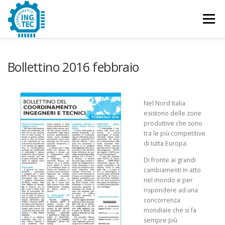
Passa
al
Menu
contenuto
CHI SIAMO
PUBBLICAZIONI
EVENTI
Bollettino 2016 febbraio
CONTATTACI
Nel Nord Italia
esistono delle zone
produttive che sono
tra le più competitive
di tutta Europa.
Di fronte ai grandi
cambiamenti in atto
nel mondo e per
rispondere ad una
concorrenza
mondiale che si fa
sempre più