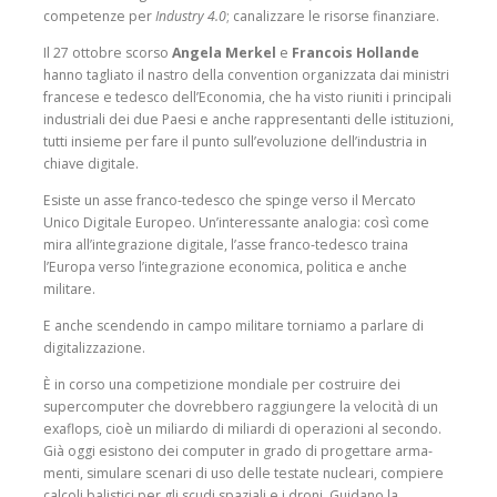
competenze per
Industry 4.0
; canalizzare le risorse finanziare.
Il 27 ottobre scorso
Angela Merkel
e
Francois Hollande
hanno tagliato il nastro della convention organizzata dai ministri
francese e tedesco dell’Economia, che ha visto riuniti i principali
industriali dei due Paesi e anche rap­presentanti delle istituzioni,
tutti insieme per fare il punto sull’evoluzione dell’industria in
chiave digitale.
Esiste un asse franco-tede­sco che spinge verso il Mer­cato
Unico Digitale Europeo. Un’interessante analogia: così come
mira all’integrazione digitale, l’asse franco-tedesco traina
l’Europa verso l’integra­zione economica, politica e anche
militare.
E anche scendendo in campo militare torniamo a parlare di
digitalizzazione.
È in corso una competi­zione mondiale per costru­ire dei
supercomputer che dovrebbero raggiungere la velocità di un
exaflops, cioè un miliardo di miliardi di operazioni al secondo.
Già oggi esistono dei computer in grado di progettare arma­
menti, simulare scenari di uso delle testate nucleari, com­piere
calcoli balistici per gli scudi spaziali e i droni. Guidano la