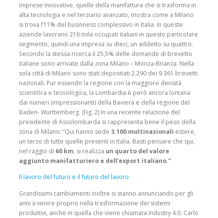
imprese innovative, quelle della manifattura che si trasforma in
alta tecnologia e nel terziario avanzato, mostra come a Milano
si trova l’11% del businness complessivo in Italia. In queste
aziende lavorano 216 mila occupati italiani in questo particolare
segmento, quindi una impresa su dieci, un addetto su quattro.
Secondo la stessa ricerca il 25,5% delle domande di brevetto
italiane sono arrivate dalla zona Milano – Monza-Brianza. Nella
sola città di Milano sono stati depositati 2.290 dei 9.361 brevetti
nazionali. Pur essendo la regione con la maggiore densità
scientifica e tecnologica, la Lombardia è però ancora lontana
dai numeri (impressionanti) della Baviera e della regione del
Baden- Württemberg. (Fig. 2) In una recente relazione del
presidente di Assolombarda si rappresenta bene il peso della
zona di Milano: “Qui hanno sede
3.100 multinazionali
estere,
un terzo di tutte quelle presenti in Italia. Basti pensare che qui,
nel raggio di
60 km
, si realizza
un quarto del valore
aggiunto manifatturiero e dell’export italiano.”
Il lavoro del futuro e il futuro del lavoro
Grandissimi cambiamenti inoltre si stanno annunciando per gli
anni a venire proprio nella trasformazione dei sistemi
produttivi, anche in quella che viene chiamata Industry 4.0. Carlo