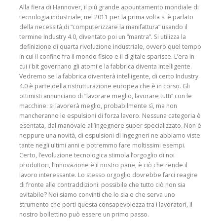
Alla fiera di Hannover, il più grande appuntamento mondiale di
tecnologia industriale, nel 2011 per la prima volta si è parlato
della necessità di “computerizzare la manifattura” usando il
termine Industry 4.0, diventato poi un “mantra”. Si utilizza la
definizione di quarta rivoluzione industriale, ovvero quel tempo
in cui il confine fra il mondo fisico e il digitale sparisce. L’era in
cui i bit governano gli atomi e la fabbrica diventa intelligente.
Vedremo se la fabbrica diventerà intelligente, di certo Industry
4.0 è parte della ristrutturazione europea che è in corso. Gli
ottimisti annunciano di “lavorare meglio, lavorare tutti” con le
macchine: si lavorerà meglio, probabilmente sì, ma non
mancheranno le espulsioni di forza lavoro. Nessuna categoria è
esentata, dal manovale all’ingegnere super specializzato. Non è
neppure una novità, di espulsioni di ingegneri ne abbiamo viste
tante negli ultimi anni e potremmo fare moltissimi esempi.
Certo, l’evoluzione tecnologica stimola l’orgoglio di noi
produttori, l’innovazione è il nostro pane, è ciò che rende il
lavoro interessante. Lo stesso orgoglio dovrebbe farci reagire
di fronte alle contraddizioni: possibile che tutto ciò non sia
evitabile? Noi siamo convinti che lo sia e che serva uno
strumento che porti questa consapevolezza tra i lavoratori, il
nostro bollettino può essere un primo passo.