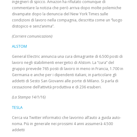
ingegneri di spicco. Amazon ha rifiutato comunque di
commentare la notizia che però arriva dopo molte polemiche
divampate dopo la denun­cia del New York Times sulle
condizioni di lavoro nella compagnia, descritta come un “luogo
distopico e senz’anima”.
(Corriere comunicazioni)
ALSTOM
General Electric annuncia una cura dimagrante di 6.500 posti di
lavoro negli stabilimenti energetici di Alstom. La “cura” del
gruppo prevede 765 posti di lavoro in meno in Francia, 1.700 in
Germania e anche per i dipendenti italiani, in particolare gli
addetti di Sesto San Giovanni alle porte di Milano. Si parla di
ces­sazione dell’attività produttiva e di 236 esuberi.
(La Stampa 14/1/16)
TESLA
Cerca via Twitter informatici che lavorino all’auto a guida auto­
noma. Più in generale nei prossimi 4 anni assumerà 4.500
addett
i