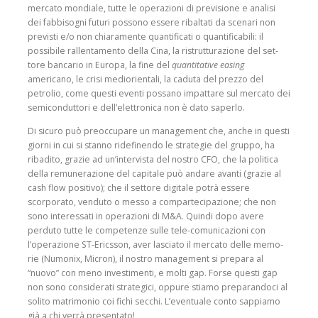
mercato mondiale, tutte le opera­zioni di previsione e ana­lisi
dei fabbisogni futuri possono essere ribal­tati da scenari non
previ­sti e/o non chiaramente quantificati o quantifi­cabili: il
possibile rallen­tamento della Cina, la ristrutturazione del set­
tore bancario in Europa, la fine del
quantitative easing
americano, le crisi mediorientali, la caduta del prezzo del
petrolio, come questi eventi pos­sano impattare sul mer­cato dei
semiconduttori e dell’elettronica non è dato saperlo.
Di sicuro può preoccu­pare un management che, anche in questi
giorni in cui si stanno ridefinendo le strategie del gruppo, ha
ribadito, grazie ad un’in­tervista del nostro CFO, che la politica
della remu­nerazione del capitale può andare avanti (grazie al
cash flow positivo); che il settore digitale potrà essere
scorporato, ven­duto o messo a compar­tecipazione; che non
sono interessati in operazioni di M&A. Quindi dopo avere
perduto tutte le compe­tenze sulle tele-comuni­cazioni con
l’operazione ST-Ericsson, aver lasciato il mercato delle memo­
rie (Numonix, Micron), il nostro management si prepara al
“nuovo” con meno investimenti, e molti gap. Forse questi gap
non sono considerati strategici, oppure stiamo preparandoci al
solito matrimonio coi fichi sec­chi. L’eventuale conto sap­piamo
già a chi verrà presentato!