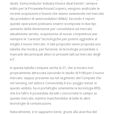
deals: Semiconductor Indu­stry Device deal trends”, sempre
edito per la PricewaterhouseCoo­pers, vengono analizzate le
recenti acquisizioni e fusioni che stanno avve­nendo nel mercato
dei produttori di semicon­duttori (M&A). Secondo il report
queste opera­zioni potevano essere scomposte in due tipi:
aumento della dimensione per consolidarsi sul mer­cato
attualmente ser­vito, acquisizione di nuove competenze per
riempire le “carenze” tecnologiche per potere aggredire al
meglio il nuovo mercato. A tale proposito viene proposta una
tabella che mostra, per funzione, le tecnologie possedute o
mancanti dei principali attori (o presunti tali) sul mercato degli
IoT.
In questa tabella com­pare anche la ST, che si mostra non
propriamente attrezzata (secondo lo studio di PcW) per il nuovo
mercato: seppur presente sia nel segmento del Compute che
nel Sensing, nel settore Connec­tivity è tra i peggio messi. In
questo ambito, ha in portafoglio solamente la tecnologia RFID,
che tra l’altro è posseduta da tutti i concorrenti in campo su
questo mercato, men­tre mancherebbe di tutte le altre
tecnologie di comunicazioni.
Naturalmente, e lo sap­piamo bene, grazie alla anarchia del