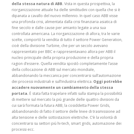
della stessa natura di ABB.
Vista in questa pro­spettiva, la
riorganizzazione attuale ha delle similitudini con quella che si è
dipanata a cavallo del nuovo millennio. In quel caso ABB visse
una profonda crisi, alimentata dalla crisi finanziaria asiatica di
fine secolo e dalle cause per amianto legate a una sua
controllata americana. La riorganizzazione di allora, tra le varie
scelte, comportò la vendita di tutto il settore Power Generation,
cioè della divisione Turbine, che per un secolo avevano
rappresen­tato per BBC e rappresenta­vano allora per ABB il
nucleo principale della propria pro­duzione e della propria
ragion d’essere. Quella ven­dita spostò completamente l’asse
della collocazione di ABB sul mercato mondiale,
abbandonando la meccanica per concentrarsi sull’automa­zione
dei processi industriali e sull’industria elettrica.
Oggi potrebbe
accadere nuovamente un cambia­mento della stessa
portata.
È stata fatta trapelare infatti sulla stampa la possibilità
di mettere sul mercato la più grande delle quattro divi­sioni da
cui sarà formata la futura ABB, la cosiddetta Power Grids,
abbandonando di fatto il settore delle linee di trasmissione ad
alta ten­sione e delle sottostazioni elettriche. C’è la volontà di
concentrarsi su settori più hi-tech, smart grids, automa­zione dei
processi ecc.