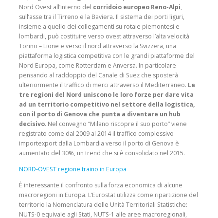
Nord Ovest all’interno del
corridoio europeo Reno-Alpi
,
sull’asse tra il Tirreno e la Baviera. Il sistema dei porti liguri,
insieme a quello dei collegamenti su rotaie piemontesi e
lombardi, può costituire verso ovest attraverso l’alta velocità
Torino – Lione e verso il nord attraverso la Svizzera, una
piattaforma logistica competitiva con le grandi piattaforme del
Nord Europa, come Rotterdam e Anversa. In particolare
pensando al raddoppio del Canale di Suez che sposterà
ulteriormente il traffico di merci attraverso il Mediterraneo.
Le
tre regioni del Nord uniscono le loro forze per dare vita
ad un territorio competitivo nel settore della logistica,
con il porto di Genova che punta a diventare un hub
decisivo
. Nel convegno “Milano riscopre il suo porto” viene
registrato come dal 2009 al 2014 il traffico complessivo
importexport dalla Lombardia verso il porto di Genova è
aumentato del 30%, un trend che si è consolidato nel 2015.
NORD-OVEST regione traino in Europa
È interessante il confronto sulla forza economica di alcune
macroregioni in Europa. L’Eurostat utilizza come ripartizione del
territorio la Nomenclatura delle Unità Territoriali Statistiche:
NUTS-0 equivale agli Stati, NUTS-1 alle aree macroregionali,