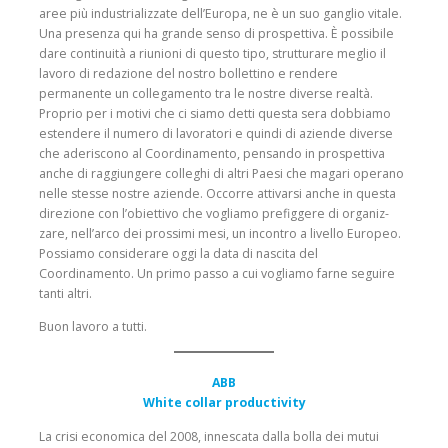
aree più indu­strializzate dell’Europa, ne è un suo ganglio vitale.
Una presenza qui ha grande senso di prospettiva. È possi­bile
dare continuità a riunioni di questo tipo, strutturare meglio il
lavoro di redazione del nostro bollettino e rendere
permanente un collegamento tra le nostre diverse realtà.
Proprio per i motivi che ci siamo detti que­sta sera dobbiamo
estendere il numero di lavoratori e quindi di aziende diverse
che aderiscono al Coordina­mento, pensando in prospettiva
anche di raggiungere colleghi di altri Paesi che magari operano
nelle stesse nostre aziende. Occorre attivarsi anche in questa
direzione con l’obiettivo che vogliamo prefiggere di organiz­
zare, nell’arco dei prossimi mesi, un incontro a livello Europeo.
Possiamo considerare oggi la data di nascita del
Coordinamento. Un primo passo a cui vogliamo farne seguire
tanti altri.
Buon lavoro a tutti.
ABB
White collar productivity
La crisi economica del 2008, innescata dalla bolla dei mutui