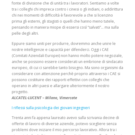
fonte di divisione che di unità tra i lavoratori. Sentiamo a volte
tra i colleghi chi impreca contro i cinesi o gli indiani, o addirittura
chi nei momenti di dif­ficoltà è favorevole a che si licenzino
prima gli esterni, gli stagisti o quelli che hanno meno tutele,
pensando in maniera miope di essersi così “sal­vati”… ma sulla
pelle degli altri.
Eppure siamo uniti per produrre, dovremmo anche unire le
nostre intelligenze e capacità per difenderci. Oggi i CAE
(Comitati Aziendali Euro­pei) non hanno molto potere negoziale,
anche se possono essere consi­derati un embrione di sindacato
europeo, di cui ci sarebbe tanto bisogno. Ma sono organismi da
considerare con attenzione perchè proprio attra­verso i CAE si
possono costituire dei rapporti effettivi con colleghi che
operano in altri paesi e allargare ulteriormente il nostro
progetto.
ALCATEL-LUCENT – Milano, Vimercate
I riflessi sulla psicologia dei giovani ingegneri
Trenta anni fa appena laureato avevo sulla scrivania decine di
offerte di lavoro di diverse aziende, potevo scegliere senza
problemi dove ini­ziare il mio percorso lavorativo. Allora tra i