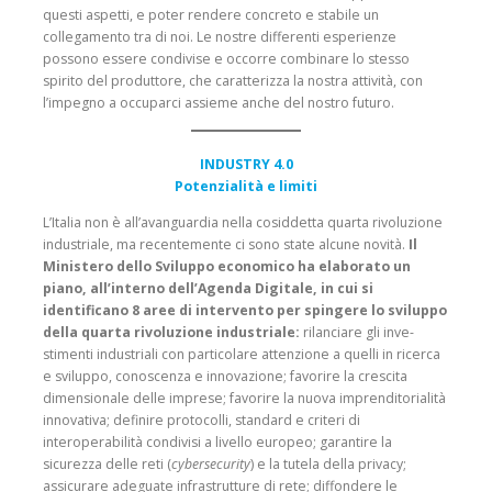
questi aspetti, e poter rendere concreto e stabile un
collegamento tra di noi. Le nostre differenti esperienze
possono essere condivise e occorre combinare lo stesso
spirito del produttore, che caratterizza la nostra attività, con
l’impegno a occuparci assieme anche del nostro futuro.
INDUSTRY 4.0
Potenzialità e limiti
L’Italia non è all’avanguar­dia nella cosiddetta quarta rivoluzione
industriale, ma recentemente ci sono state alcune novità.
Il
Ministero dello Sviluppo economico ha elaborato un
piano, all’interno dell’Agenda Digitale, in cui si
identificano 8 aree di inter­vento per spingere lo svi­luppo
della quarta rivoluzione industriale:
rilanciare gli inve­
stimenti industriali con par­ticolare attenzione a quelli in ricerca
e sviluppo, cono­scenza e innovazione; favorire la crescita
dimensionale delle imprese; favorire la nuova imprenditorialità
innovativa; definire protocolli, standard e criteri di
interoperabilità con­divisi a livello europeo; garan­tire la
sicurezza delle reti (
cybersecurity
) e la tutela della privacy;
assicurare adeguate infrastrutture di rete; diffon­dere le