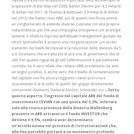
rapida crescita con acquisizioni importanti (vedi ad esempio le
acquisizioni di Ber-Mac nel 2008, Bal­dor Electric per 4,2 miliardi
di dollari nel 2011, di Tho­mas & Betts per 3,9 miliardi di dollari
nel 2012) che hanno reso ABB, più di quanto non fosse prima,
un conglo­merato di aziende diverse, ciascuna con una propria
indipendenza, più che una compagnia omogenea con strategie
unitarie. E infatti la risposta dell’attuale mana­gement guidato da
Ulrich Spiesshofer è proprio una riorganizzazione con accen­
tramento dei livelli deci­sionali e la riduzione delle divisioni da 5
a 4. Dicevamo che si tratta più di una crisi di governance che di
utili. Per quanto riguarda gli utili l’af­fermazione è parzialmente
corretta. Se è vero infatti che i bilanci ABB presentano da anni
un segno positivo, è anche vero che il livello di remunerazione
del capitale non ha ancora raggiunto i valori pre-crisi e
sicuramente è al di sotto di quello dei gruppi direttamente
concor­renti (Siemens, General Elec­tric, Schneider ecc.).
Sotto
questo aspetto, l’ingresso nel capitale ABB del fondo di
investimento CEVIAN con una quota del 5,2%, inferiore
solo alla storica presenza della dinastia Wallenberg
presente in ABB attraverso il fondo INVESTOR che
detiene il 9,5%, sembra aver deter­minato
un’accelerazione nel processo di ristrutturazione che,
alla fine potrebbe por­tare a un mutamento pro­fondo