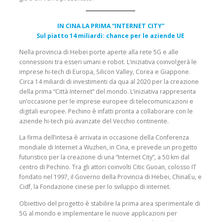
IN CINA LA PRIMA “INTERNET CITY”
Sul piatto 14 miliardi: chance per le aziende UE
Nella provincia di Hebei porte aperte alla rete 5G e alle
connessioni tra esseri umani e robot. L’iniziativa coinvolgerà le
imprese hi-tech di Europa, Silicon Valley, Corea e Giappone.
Circa 14 miliardi di investimenti da qua al 2020 per la cre­azione
della prima “Città Internet” del mondo. L’iniziativa rappresenta
un’occasione per le imprese europee di teleco­municazioni e
digitali europee. Pechino è infatti pronta a collaborare con le
aziende hi-tech più avanzate del Vecchio continente.
La firma dell’intesa è arrivata in occasione della Conferenza
mondiale di Internet a Wuzhen, in Cina, e prevede un progetto
futuristico per la creazione di una “Internet City”, a 50 km dal
centro di Pechino. Tra gli attori coinvolti Citic Guoan, colosso IT
fondato nel 1997, il Governo della Provincia di Hebei, ChinaEu, e
Cidf, la Fondazione cinese per lo svi­luppo di internet.
Obiettivo del progetto è stabilire la prima area sperimentale di
5G al mondo e implementare le nuove applicazioni per