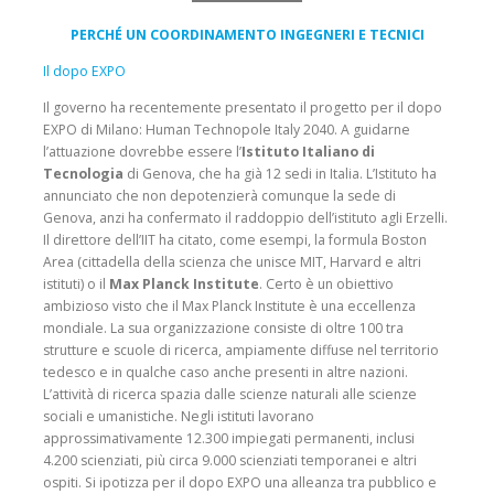
PERCHÉ UN COORDINAMENTO INGEGNERI E TECNICI
Il dopo EXPO
Il governo ha recentemente presentato il progetto per il dopo
EXPO di Milano: Human Technopole Italy 2040. A guidarne
l’attuazione dovrebbe essere l’
Istituto Italiano di
Tecnologia
di Genova, che ha già 12 sedi in Italia. L’Istituto ha
annunciato che non depotenzierà comunque la sede di
Genova, anzi ha confermato il raddoppio dell’istituto agli Erzelli.
Il direttore dell’IIT ha citato, come esempi, la formula Boston
Area (cittadella della scienza che unisce MIT, Harvard e altri
istituti) o il
Max Planck Institute
. Certo è un obiettivo
ambizioso visto che il Max Planck Institute è una eccellenza
mondiale. La sua organizzazione consiste di oltre 100 tra
strutture e scuole di ricerca, ampiamente diffuse nel territorio
tedesco e in qualche caso anche presenti in altre nazioni.
L’attività di ricerca spazia dalle scienze naturali alle scienze
sociali e umanistiche. Negli istituti lavorano
approssimativamente 12.300 impiegati permanenti, inclusi
4.200 scienziati, più circa 9.000 scienziati temporanei e altri
ospiti. Si ipotizza per il dopo EXPO una alleanza tra pubblico e