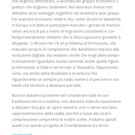
che vogliono dimostrare, a seconda del gruppo econo­mico o
politico che vogliono sostenere. Noi lavoratori invece non
abbiamo alcun van­taggio oggettivo nel soste­nere quei gruppi.
Per esempio possiamo vedere che, come dicono le statistiche,
in Europa e in Italia in particolare mancano i giovani (e manche­
ranno ancora di più a meno di migrazioni consistenti) e con­
temporaneamente vediamo che la disoccupazione giova­nile è
dilagante. Ci dicono che c’è un problema di forma­zione, che
mancano proprio le competenze che darebbero impulso alla
rivoluzione digi­tale, ma vediamo anche che negli ultimi tempi i
licenzia­menti riguardano massiccia­mente anche quelle figure
professionali, in Italia e nel mondo (v. Riquadro). Oppor­tunità,
certo, ma anche tanta flessibilità e incertezza che
riguarderanno un sempre più vasto numero di persone e con
tutele che tendono a diminuire per tutti.
Noi non abbiamo problemi nel considerare tutte le con­
traddizioni nel loro insieme, non abbiamo nulla da nascon­dere
e abbiamo bisogno di capire davvero, non ci serve una falsa
rappresentazione della realtà, perché in base alla nostra
comprensione compiremo le nostre scelte. Andiamo quindi
avanti con questo progetto di Coordina­mento tra di noi.