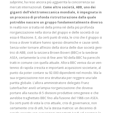
subprime
, ha reso ancora più agguerrita la con­correnza sui
mercati interna­zionali.
Come altre società, ABB, uno dei
giganti dell’e­lettromeccanica mondiale, è impegnata in
un processo di profonda ristrutturazione dalla quale
potrebbe nascere un gruppo fondamental­mente diverso
.
In realtà non si tratta né della prima né della più profonda
riorga­nizzazione nella storia del gruppo e delle società di cui
essa è filiazione. E, da certi punti di vista, le crisi che il gruppo si
trova a dover trat­tare hanno spesso dinami­che e cause simili.
Senza voler tornare all’inizio della storia delle due società geni­
trici di ABB, cioè la svizzera Brown Boveri (BBC) e la sve­dese
ASEA, certamente la crisi di fine anni ’60 della BBC ha parecchi
tratti in comune con quella attuale. Allora BBC veniva da un ven­
tennio di rapida crescita e importanti acquisizioni socie­tarie, al
punto da poter con­tare su 92.000 dipendenti nel mondo. Ma la
sua organiz­zazione non era strutturata per reggere una tale
par­tita globale. L’allora ammi­nistratore delegato Franz
Luterbacher avviò un’ampia riorganizzazione che doveva
portare alla nascita di 5 divi­sioni produttive omogenee e che
avrebbe traghettato BBC fino alla fusione del 1988 con ASEA.
Da certi punti di vista la crisi attuale, crisi di governance, non
cer­tamente crisi di utili, ha la stessa matrice: un decen­nio di