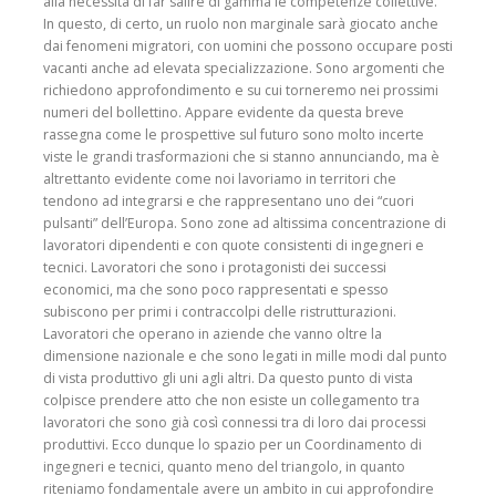
alla necessità di far salire di gamma le competenze collettive.”
In questo, di certo, un ruolo non marginale sarà giocato anche
dai fenomeni migratori, con uomini che possono occupare posti
vacanti anche ad elevata specializzazione. Sono argomenti che
richiedono approfondimento e su cui torneremo nei prossimi
numeri del bollettino. Appare evidente da questa breve
rassegna come le prospettive sul futuro sono molto incerte
viste le grandi trasformazioni che si stanno annunciando, ma è
altrettanto evidente come noi lavoriamo in territori che
tendono ad integrarsi e che rappresentano uno dei “cuori
pulsanti” dell’Europa. Sono zone ad altissima concentrazione di
lavoratori dipendenti e con quote consistenti di ingegneri e
tecnici. Lavoratori che sono i protagonisti dei successi
economici, ma che sono poco rappresentati e spesso
subiscono per primi i contraccolpi delle ristrutturazioni.
Lavoratori che operano in aziende che vanno oltre la
dimensione nazionale e che sono legati in mille modi dal punto
di vista produttivo gli uni agli altri. Da questo punto di vista
colpisce prendere atto che non esiste un collegamento tra
lavoratori che sono già così connessi tra di loro dai processi
produttivi. Ecco dunque lo spazio per un Coordinamento di
ingegneri e tecnici, quanto meno del triangolo, in quanto
riteniamo fondamentale avere un ambito in cui approfondire