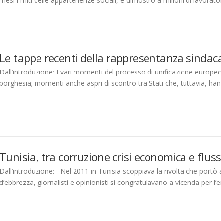
mesi i miti delle appartenenze sociali, e dimostrò a milioni di lavora
Le tappe recenti della rappresentanza sindac
Dall’introduzione: I vari momenti del processo di unificazione europeo
borghesia; momenti anche aspri di scontro tra Stati che, tuttavia, h
Tunisia, tra corruzione crisi economica e flus
Dall’introduzione: Nel 2011 in Tunisia scoppiava la rivolta che portò al
d’ebbrezza, giornalisti e opinionisti si congratulavano a vicenda per l