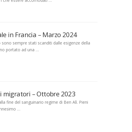
tori che essere accomodati …
ale in Francia – Marzo 2024
 sono sempre stati scanditi dalle esigenze della
anno portato ad una …
si migratori – Ottobre 2023
la fine del sanguinario regime di Ben Alì. Pieni
’ennesimo …