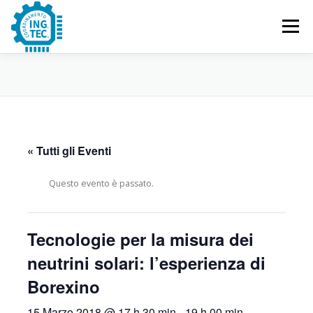
Passa
al
Menu
contenuto
CHI SIAMO
PUBBLICAZIONI
EVENTI
CONTATTACI
« Tutti gli Eventi
Questo evento è passato.
Tecnologie per la misura dei
neutrini solari: l’esperienza di
Borexino
15 Marzo 2018 @ 17 h 30 min
-
19 h 00 min