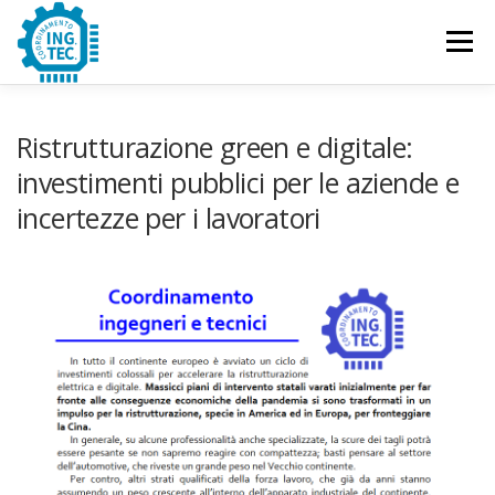
Passa
al
Menu
contenuto
CHI SIAMO
PUBBLICAZIONI
EVENTI
Ristrutturazione green e digitale:
investimenti pubblici per le aziende e
incertezze per i lavoratori
CONTATTACI