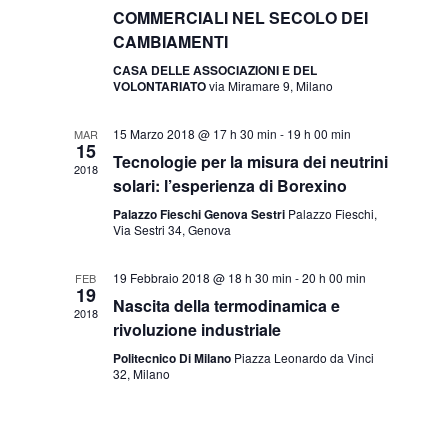
v
COMMERCIALI NEL SECOLO DEI
i
CAMBIAMENTI
g
CASA DELLE ASSOCIAZIONI E DEL
a
VOLONTARIATO
via Miramare 9, Milano
z
i
15 Marzo 2018 @ 17 h 30 min
-
19 h 00 min
MAR
15
o
Tecnologie per la misura dei neutrini
2018
n
solari: l’esperienza di Borexino
e
Palazzo Fieschi Genova Sestri
Palazzo Fieschi,
Via Sestri 34, Genova
19 Febbraio 2018 @ 18 h 30 min
-
20 h 00 min
FEB
19
Nascita della termodinamica e
2018
rivoluzione industriale
Politecnico Di Milano
Piazza Leonardo da Vinci
32, Milano