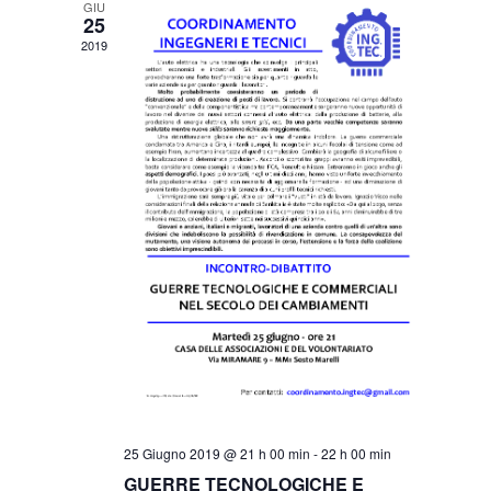
t
GIU
V
25
i
i
2019
s
R
t
i
e
c
N
a
e
v
r
i
g
c
a
a
z
e
i
o
v
n
i
e
s
t
e
N
25 Giugno 2019 @ 21 h 00 min
-
22 h 00 min
a
GUERRE TECNOLOGICHE E