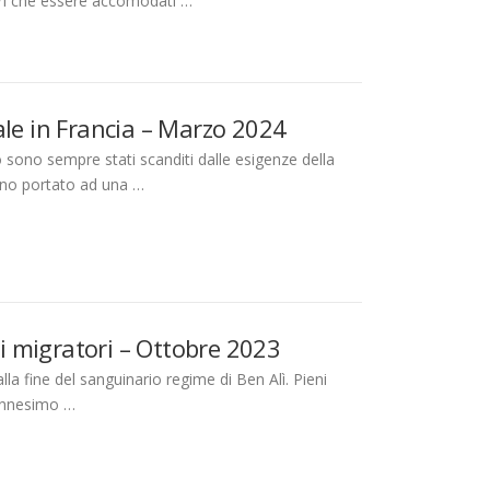
tori che essere accomodati …
ale in Francia – Marzo 2024
 sono sempre stati scanditi dalle esigenze della
anno portato ad una …
si migratori – Ottobre 2023
la fine del sanguinario regime di Ben Alì. Pieni
’ennesimo …