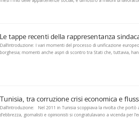
mesi i miti delle appartenenze sociali, e dimostrò a milioni di lavora
Le tappe recenti della rappresentanza sindac
Dall’introduzione: I vari momenti del processo di unificazione europeo
borghesia; momenti anche aspri di scontro tra Stati che, tuttavia, h
Tunisia, tra corruzione crisi economica e flus
Dall’introduzione: Nel 2011 in Tunisia scoppiava la rivolta che portò al
d’ebbrezza, giornalisti e opinionisti si congratulavano a vicenda per l